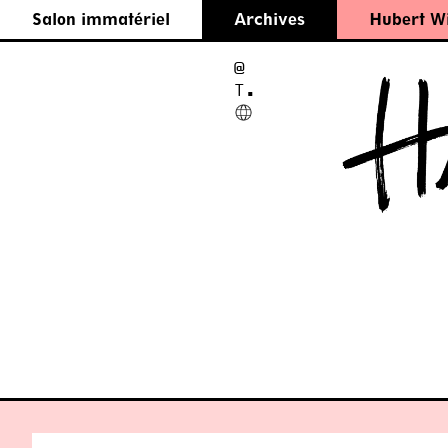
Salon immatériel
Archives
Hubert W
Salon immatériel
@
T.