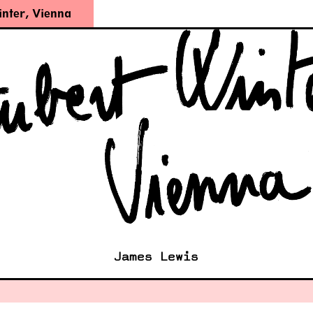
inter
,
Vienna
James Lewis