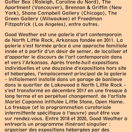
Gutter Box (Raleigh, Caroline du Nord), The
Apartment (Vancouver), Brennan & Griffin (New
York), Shane Campbell Gallery (Chicago), The
Green Gallery (Milwaukee) et Freedman
Fitzpatrick (Los Angeles), entre autres.
Good Weather est une galerie d’art contemporain
de North Little Rock, Arkansas fondée en 2011. La
galerie s’est formée grâce à une approche familiale
innée et à partir d’un désir de semer, de localiser et
d’apporter le discours de l’art contemporain dans
et vers l’Arkansas. Après trente-huit expositions
individuelles et une douzaine d’expositions hors site
et hébergées, l’emplacement principal de la galerie
– initialement installé dans un garage de banlieue
dans le quartier de Lakewood à North Little Rock –
s’est transformé en décembre 2017 en une fresque à
long terme et en perpétuel changement. de l’artiste
Mariel Capanna intitulée Little Stone, Open Home.
La fresque (et la programmation curatoriale
intermittente spécifique à l’œuvre) peut être vue
sur rendez-vous. Entre 2018 et 2020, Good Weather a
entrepris un programme itinérant singulier :
organiser des expositions hébergées par des