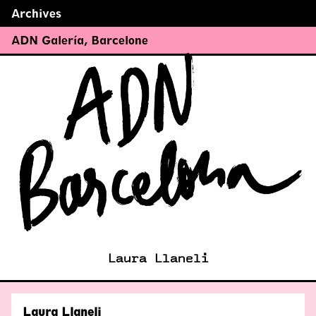
Archives
←
→
ADN Galería
,
Barcelone
Laura Llaneli
Laura Llaneli